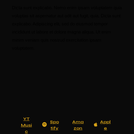
Dicta sunt explicabo. Nemo enim ipsam voluptatem quia
voluptas sit aspernatur aut odit aut fugit, quia. Dicta sunt
explicabo. Adipiscing elit, sed do eiusmod tempor
incididunt ut labore et dolore magna aliqua. Ut enim
minim veniam quis nostrud exercitation ipsam
voluptatem.
YT
Spo
Ama
Appl
Musi
tify
zon
e
c