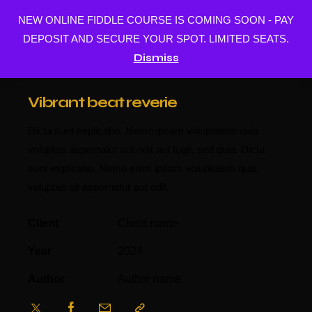
NEW ONLINE FIDDLE COURSE IS COMING SOON - PAY
BUY MUSIC
DEPOSIT AND SECURE YOUR SPOT. LIMITED SEATS.
Dismiss
Vibrant beat reverie
Dicta sunt explicabo. Nemo ipsam voluptatem quia
voluptas aspernatur aut odit aut fugit, sed quia. Dicta
sunt explicabo. Nemo enim ipsam voluptatem quia
voluptas sit aspernatur aut odit.
Client
Client name
Year
2024
Author
Author name